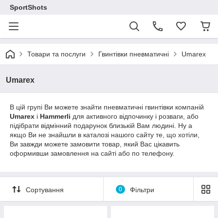
SportShots
Товари та послуги
Гвинтівки пневматичні
Umarex
Umarex
В цій групі Ви можете знайти пневматичні гвинтівки компаній
Umarex
і
Hammerli
для активного відпочинку і розваги, або
підібрати відмінний подарунок близькій Вам людині. Ну а
якщо Ви не знайшли в каталозі нашого сайту те, що хотіли,
Ви завжди можете замовити товар, який Вас цікавить
оформивши замовлення на сайті або по телефону.
Сортування
0
Фільтри