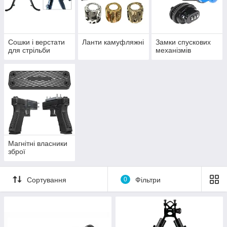
Сошки і верстати
Ланти камуфляжні
Замки спускових
для стрільби
механізмів
Магнітні власники
зброї
Сортування
0
Фільтри