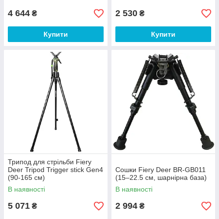
4 644
2 530
₴
₴
Купити
Купити
Трипод для стрільби Fiery
Deer Tripod Trigger stick Gen4
Сошки Fiery Deer BR-GB011
(90-165 см)
(15–22.5 см, шарнірна база)
В наявності
В наявності
5 071
2 994
₴
₴