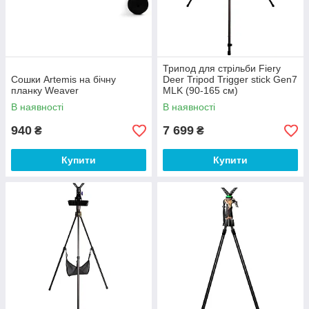
Трипод для стрільби Fiery
Сошки Artemis на бічну
Deer Tripod Trigger stick Gen7
планку Weaver
MLK (90-165 см)
В наявності
В наявності
940
7 699
₴
₴
Купити
Купити