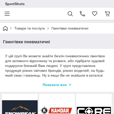
SportShots
Товари та послуги
Гвинтівки пневматичні
Гвинтівки пневматичні
У цій групі Ви можете знайти безліч пневматичних гвинтівок
для активного відпочинку та розваги, або підібрати чудовий
подарунок близькій Вам людині. У групі представлена
продукція різних світових брендів, різних моделей, на будь-
який смак і гаманець. Ну а якщо Ви не знайшли в каталозі
нашого сайту то, що хотіли, Ви завжди можете замовити
Показати все
товар, що Вас цікавить оформивши заявку на сайті нашої
компанії або по телефону.