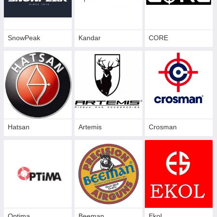
SnowPeak
Kandar
CORE
Hatsan
Artemis
Crosman
Optima
Beeman
Ekol