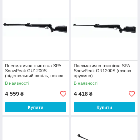
Пневматична гвинтівка SPA
Пневматична гвинтівка SPA
SnowPeak GU1200S
SnowPeak GR1200S (газова
(підствольний важіль, газова
пружина)
пружина)
В наявності
В наявності
4 559
4 418
₴
₴
Купити
Купити