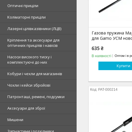
Оптичні приціли
Коліматорні приціли
Лазерні цілівказівники (ЛЦВ)
Газова пружина Ma
для Gamo УСМ ново
Кріплення та аксесуари для
оптичних прицілів і навісів
635 ₴
В наявності
Оптом і в р
Насоси високого тиску і
комплектуючі до них
Купити
Кобури і чехли для магазинів
Чохли і кейси збройові
PAT-000214
Патронташі, ремені, подсумки
Аксесуари для зброї
Мишени
Запчастини і розхідники