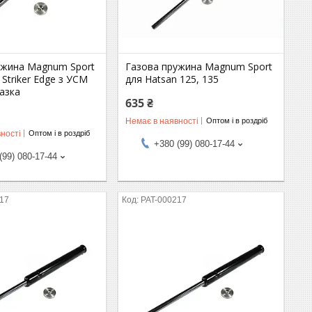
ужина Magnum Sport
Газова пружина Magnum Sport
 Striker Edge з УСМ
для Hatsan 125, 135
азка
635 ₴
Немає в наявності
Оптом і в роздріб
ності
Оптом і в роздріб
+380 (99) 080-17-44
(99) 080-17-44
217
PAT-000217