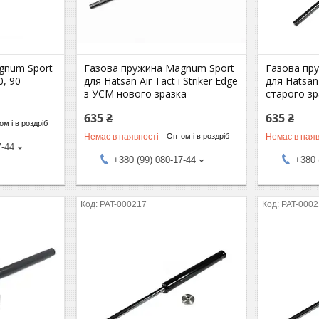
gnum Sport
Газова пружина Magnum Sport
Газова пр
0, 90
для Hatsan Air Tact і Striker Edge
для Hatsan
з УСМ нового зразка
старого зр
635 ₴
635 ₴
м і в роздріб
Немає в наявності
Немає в наяв
Оптом і в роздріб
7-44
+380 (99) 080-17-44
+380 
PAT-000217
PAT-000