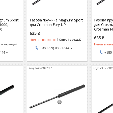
gnum Sport
Газова пружина Magnum Sport
Газова пр
1000,
для Crosman Fury NP
для Crosma
20
Crosman Ni
635 ₴
635 ₴
Немає в наявності
Оптом і в роздріб
Немає в наяв
м і в роздріб
+380 (99) 080-17-44
7-44
+380 
PAT-002437
PAT-000