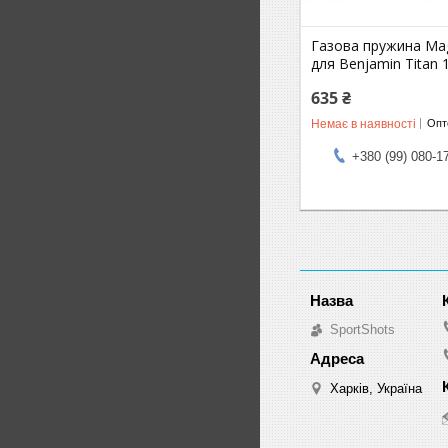
Газова пружина Ma
для Benjamin Titan 
635 ₴
Немає в наявності
Опто
+380 (99) 080-1
SportShots
Харків, Україна