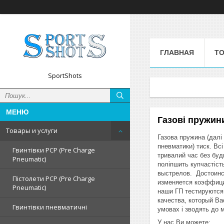
ГЛАВНАЯ
ТО
SportShots
Газові пружин
Товары и услуги
Газова пружина (далі
пневматики) тиск. Вс
Гвинтівки PCP (Pre Charge
тривалий час без будь
Pneumatic)
поліпшить купчастіст
выстрелов. Достоинст
Пістолети PCP (Pre Charge
изменяется коэффици
Pneumatic)
наши ГП тестируются
качества, который Ва
Гвинтівки пневматичні
умовах і зводять до 
У нас Ви можете: