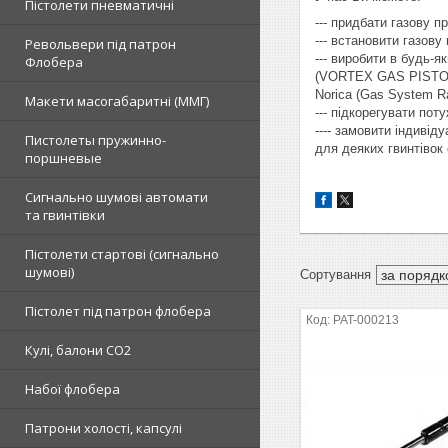
Пістолети пневматичні
--- придбати газову п
--- встановити газову
Револьвери під патрон
--- виробити в будь-я
Флобера
(VORTEX GAS PISTON),
Norica (Gas System Ra
Макети масогабаритні (ММГ)
--- підкорегувати пот
---- замовити індиві
Пистолеты пружинно-
для деяких гвинтівок
поршневые
Сигнально шумові автомати
та гвинтівки
Пістолети стартові (сигнально
шумові)
Пістолет під патрон флобера
PAT-000213
Кулі, балони СО2
Набої флобера
Патрони холості, капсулі