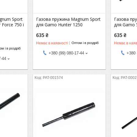
gnum Sport
Газова пружина Magnum Sport
Газова пр
 Force 750 і
для Gamo Hunter 1250
для Gamo 
635 ₴
635 ₴
Немає в наявності
Немає в наяв
Оптом і в роздріб
м і в роздріб
+380 (99) 080-17-44
+380 
7-44
PAT-001574
PAT-0002