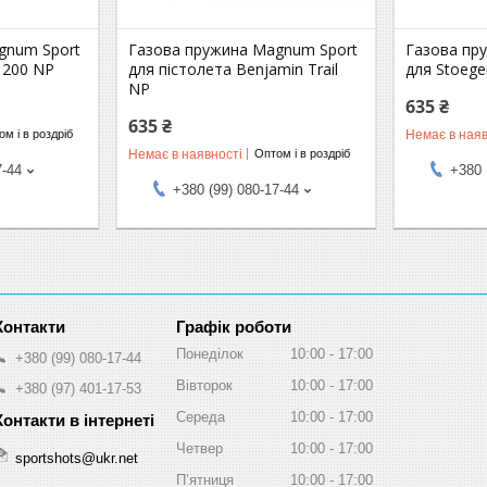
gnum Sport
Газова пружина Magnum Sport
Газова пр
1200 NP
для пістолета Benjamin Trail
для Stoege
NP
635 ₴
635 ₴
Немає в наяв
м і в роздріб
Немає в наявності
Оптом і в роздріб
7-44
+380 
+380 (99) 080-17-44
Графік роботи
Понеділок
10:00
17:00
+380 (99) 080-17-44
Вівторок
10:00
17:00
+380 (97) 401-17-53
Середа
10:00
17:00
Четвер
10:00
17:00
sportshots@ukr.net
Пʼятниця
10:00
17:00