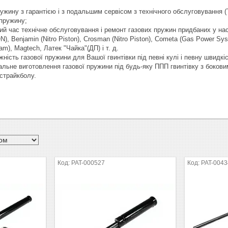
ружину з гарантією і з подальшим сервісом з технічного обслуговування (
 пружину;
кий час технічне обслуговування і ремонт газових пружин придбаних у на
 Benjamin (Nitro Piston), Crosman (Nitro Piston), Cometa (Gas Power Sys
m), Magtech, Латек "Чайка"(ДП) і т. д.
ужність газової пружини для Вашої гвинтівки під певні кулі і певну швидкіс
дуальне виготовлення газової пружини під будь-яку ППП гвинтівку з боков
 страйкболу.
PAT-000527
PAT-004