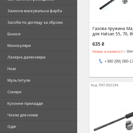
Захисна маскувальна фарба
Засоби по догляду за зброєю
Газова пружина Ma
для Hatsan 55, 70, 8
Біноклі
635 ₴
Монокуляри
Немає в наявності
Опто
Лазерні далекоміри
+380 (99) 080-1
Ножі
Мультитули
PAT-002194
Сокири
Кухонне приладдя
Чохли для ножів
Одяг