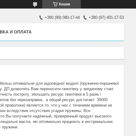
Кошик
+380 (99) 080-17-44
+380 (97) 401-17-53
ВКА И ОПЛАТА
айбільш оптимальне для відповідної моделі (пружинно-поршневої
у. ДП дозволить Вам переносити гвинтівку у зведеному стані
ність пострілу, збільшить ресурс гвинтівки в 5 разів і
трелов без перезаправки, а общий ресурс достигает 30000
 проволоки) является то, что у них с течением времени не
вки вследствие отсутствия усадки пружины. Все
что Вы получаете надёжный, проверенный продукт высокого
спеціальні масла, які оптимально працюють в екстремальних
ї пружини.