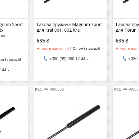
gnum Sport
Газова пружина Magnum Sport
Газова пр
ex
для Kral 001, 002 Kral
для Torun 
вою
635 ₴
635 ₴
Немає в наявності
Немає в наяв
Оптом і в роздріб
+380 (99) 080-17-44
+380 
м і в роздріб
7-44
PAT-000386
PAT-000