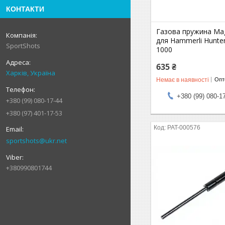
КОНТАКТИ
Газова пружина Ma
для Hammerli Hunter
SportShots
1000
635 ₴
Харків, Україна
Немає в наявності
Опто
+380 (99) 080-1
+380 (99) 080-17-44
+380 (97) 401-17-53
PAT-000576
sportshots@ukr.net
+380990801744