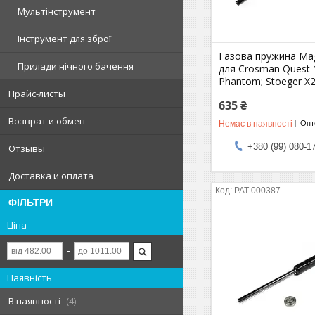
Мультінструмент
Інструмент для зброї
Газова пружина Ma
Прилади нічного бачення
для Crosman Quest 
Phantom; Stoeger X
Прайс-листы
635 ₴
Возврат и обмен
Немає в наявності
Опто
+380 (99) 080-1
Отзывы
Доставка и оплата
PAT-000387
ФІЛЬТРИ
Ціна
Наявність
В наявності
4