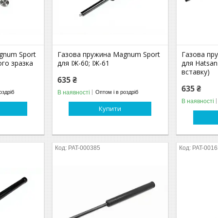
gnum Sport
Газова пружина Magnum Sport
Газова пр
го зразка
для ІЖ-60; ІЖ-61
для Hatsan 
вставку)
635 ₴
635 ₴
В наявності
оздріб
Оптом і в роздріб
В наявності
Купити
PAT-000385
PAT-001