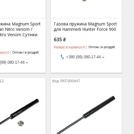
ужина Magnum Sport
Газова пружина Magnum Sport
n Nitro Venom /
для Hammerli Hunter Force 900
tro Venom Сутінки
635 ₴
Немає в наявності
Оптом і в роздріб
ності
Оптом і в роздріб
+380 (99) 080-17-44
(99) 080-17-44
212
PAT-000447