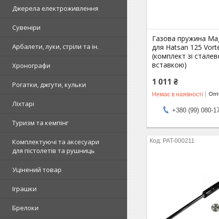
Джерела електроживлення
Сувеніри
Газова пружина Ma
Арбалети, луки, стріли та ін.
для Hatsan 125 Vort
(комплект зі стале
вставкою)
Хронографи
1 011 ₴
Рогатки, джгути, кульки
Немає в наявності
Опто
Ліхтарі
+380 (99) 080-1
Туризм та кемпінг
PAT-000211
Комплектуючі та аксесуари
для пістолетів та рушниць
Уцінений товар
Іграшки
Брелоки