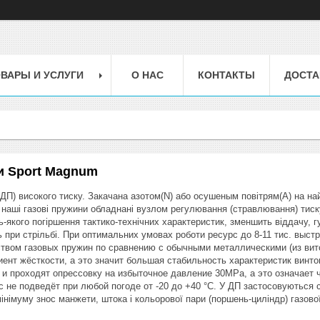
ВАРЫ И УСЛУГИ
О НАС
КОНТАКТЫ
ДОСТА
и Sport Magnum
 ДП) високого тиску. Закачана азотом(N) або осушеным повітрям(A) на н
і наші газові пружини обладнані вузлом регулювання (стравлювання) тиск
-якого погіршення тактико-технічних характеристик, зменшить віддачу, гуч
ь при стрільбі. При оптимальних умовах роботи ресурс до 8-11 тис. выс
вом газовых пружин по сравнению с обычными металлическими (из витой
ент жёсткости, а это значит большая стабильность характеристик винто
 и проходят опрессовку на избыточное давление 30MPa, а это означает 
с не подведёт при любой погоде от -20 до +40 °С. У ДП застосовуються 
мінімуму знос манжети, штока і кольорової пари (поршень-циліндр) газово