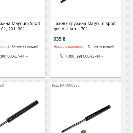
ужина Magnum Sport
Газова пружина Magnum Sport
101, 201, 301
для Asil Arms 701
635 ₴
ності
Немає в наявності
Оптом і в роздріб
Оптом і в роздріб
(99) 080-17-44
+380 (99) 080-17-44
386
PAT-000388