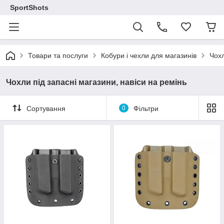
SportShots
Товари та послуги
Кобури і чехли для магазинів
Чохл
Чохли під запасні магазини, навіси на ремінь
Сортування
0
Фільтри