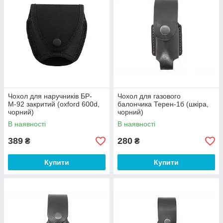
Чохол для наручників БР-
Чохол для газового
М-92 закритий (oxford 600d,
балончика Терен-1б (шкіра,
чорний)
чорний)
В наявності
В наявності
389
280
₴
₴
Купити
Купити