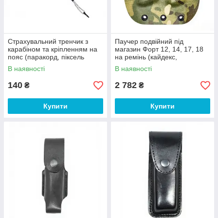
Страхувальний тренчик з
Паучер подвійний під
карабіном та кріпленням на
магазин Форт 12, 14, 17, 18
пояс (паракорд, піксель
на ремінь (кайдекс,
сніжний)
мультикам)
В наявності
В наявності
140
2 782
₴
₴
Купити
Купити