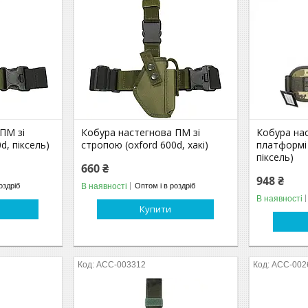
ПМ зі
Кобура настегнова ПМ зі
Кобура на
d, піксель)
стропою (oxford 600d, хакі)
платформі 
піксель)
660 ₴
948 ₴
В наявності
оздріб
Оптом і в роздріб
В наявності
Купити
ACC-003312
ACC-002