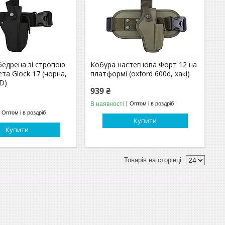
бедрена зі стропою
Кобура настегнова Форт 12 на
ета Glock 17 (чорна,
платформі (oxford 600d, хакі)
D)
939 ₴
В наявності
Оптом і в роздріб
Оптом і в роздріб
Купити
Купити