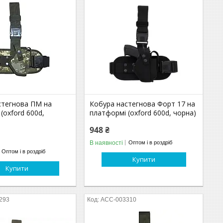
стегнова ПМ на
Кобура настегнова Форт 17 на
(oxford 600d,
платформі (oxford 600d, чорна)
948 ₴
В наявності
Оптом і в роздріб
Оптом і в роздріб
Купити
Купити
293
ACC-003310