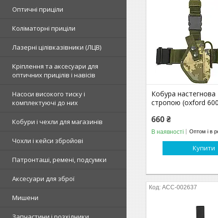
Оптичні приціли
Коліматорні приціли
Лазерні цілівказівники (ЛЦВ)
Кріплення та аксесуари для
оптичних прицілів і навісів
Кобура настегнова 
Насоси високого тиску і
стропою (oxford 600
комплектуючі до них
660 ₴
Кобури і чехли для магазинів
В наявності
Оптом і в р
Чохли і кейси збройові
Купити
Патронташі, ремені, подсумки
Аксесуари для зброї
ACC-002637
Мишени
Запчастини і розхідники