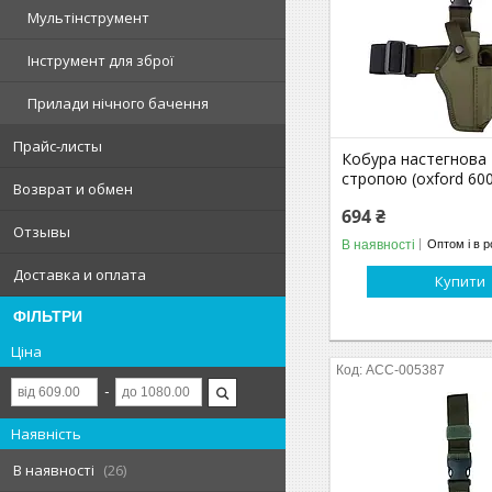
Мультінструмент
Інструмент для зброї
Прилади нічного бачення
Прайс-листы
Кобура настегнова 
стропою (oxford 600
Возврат и обмен
694 ₴
Отзывы
В наявності
Оптом і в р
Доставка и оплата
Купити
ФІЛЬТРИ
Ціна
ACC-005387
Наявність
В наявності
26