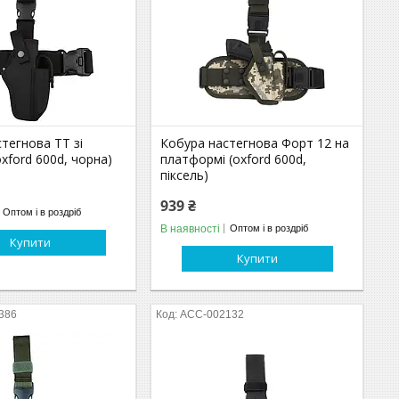
тегнова ТТ зі
Кобура настегнова Форт 12 на
xford 600d, чорна)
платформі (oxford 600d,
піксель)
939 ₴
Оптом і в роздріб
В наявності
Оптом і в роздріб
Купити
Купити
386
ACC-002132