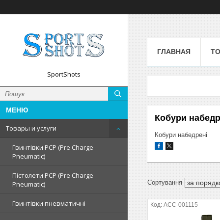
ГЛАВНАЯ
ТО
SportShots
Кобури набедр
Товары и услуги
Кобури набедрені
Гвинтівки PCP (Pre Charge
Pneumatic)
Пістолети PCP (Pre Charge
Pneumatic)
Гвинтівки пневматичні
ACC-001115