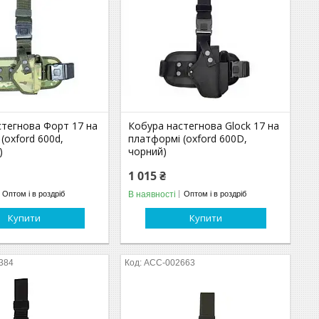
стегнова Форт 17 на
Кобура настегнова Glock 17 на
(oxford 600d,
платформі (oxford 600D,
)
чорний)
1 015 ₴
В наявності
Оптом і в роздріб
Оптом і в роздріб
Купити
Купити
384
ACC-002663