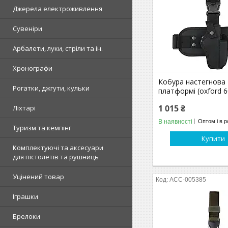
Джерела електроживлення
Сувеніри
Арбалети, луки, стріли та ін.
Хронографи
Кобура настегнова 
Рогатки, джгути, кульки
платформі (oxford 6
1 015 ₴
Ліхтарі
В наявності
Оптом і в р
Туризм та кемпінг
Купити
Комплектуючі та аксесуари
для пістолетів та рушниць
Уцінений товар
ACC-005385
Іграшки
Брелоки