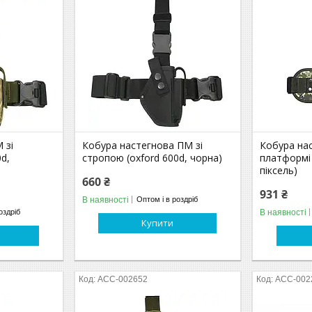
 зі
Кобура настегнова ПМ зі
Кобура на
d,
стропою (oxford 600d, чорна)
платформі 
піксель)
660 ₴
931 ₴
В наявності
Оптом і в роздріб
В наявності
оздріб
Купити
ACC-002652
ACC-002