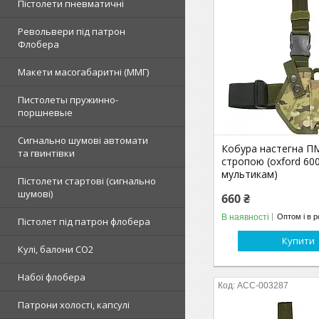
Пістолети пневматичні
Револьвери під патрон
Флобера
Макети масогабаритні (ММГ)
Пистолеты пружинно-
поршневые
Сигнально шумові автомати
Кобура настегна ПМ
та гвинтівки
стропою (oxford 600
мультикам)
Пістолети стартові (сигнально
шумові)
660 ₴
В наявності
Оптом і в р
Пістолет під патрон флобера
Купити
Кулі, балони СО2
Набої флобера
ACC-003287
Патрони холості, капсулі