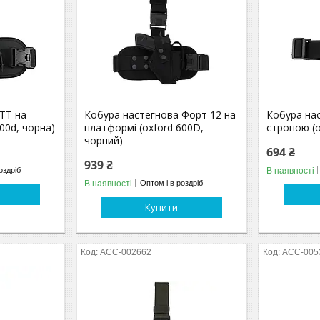
ТТ на
Кобура настегнова Форт 12 на
Кобура нас
00d, чорна)
платформі (oxford 600D,
стропою (o
чорний)
694 ₴
939 ₴
В наявності
оздріб
В наявності
Оптом і в роздріб
Купити
ACC-002662
ACC-005