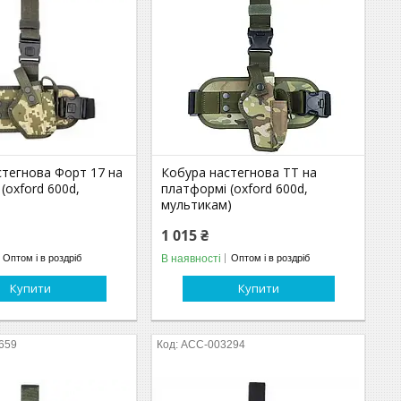
стегнова Форт 17 на
Кобура настегнова ТТ на
(oxford 600d,
платформі (oxford 600d,
мультикам)
1 015 ₴
В наявності
Оптом і в роздріб
Оптом і в роздріб
Купити
Купити
659
ACC-003294