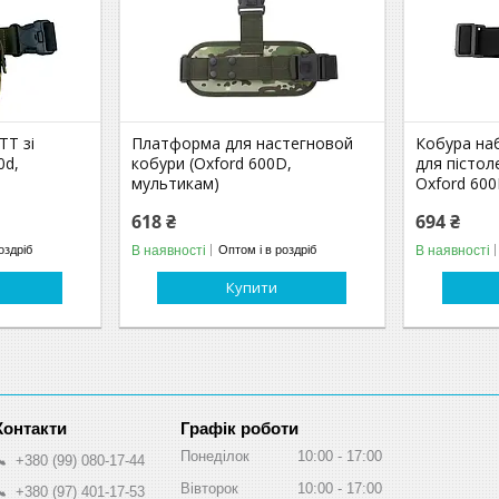
ТТ зі
Платформа для настегновой
Кобура на
0d,
кобури (Oxford 600D,
для пістол
мультикам)
Oxford 600
618 ₴
694 ₴
В наявності
В наявності
оздріб
Оптом і в роздріб
Купити
Графік роботи
Понеділок
10:00
17:00
+380 (99) 080-17-44
Вівторок
10:00
17:00
+380 (97) 401-17-53