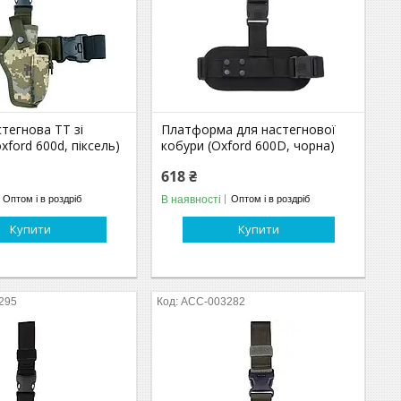
тегнова ТТ зі
Платформа для настегнової
xford 600d, піксель)
кобури (Oxford 600D, чорна)
618 ₴
В наявності
Оптом і в роздріб
Оптом і в роздріб
Купити
Купити
295
ACC-003282