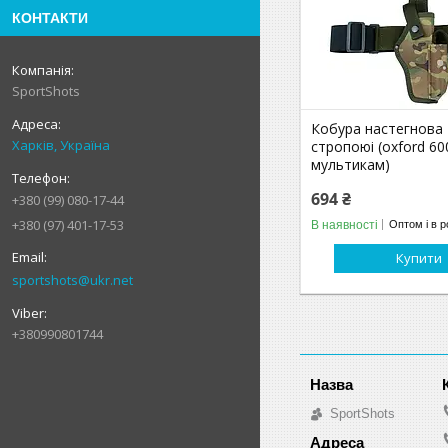
КОНТАКТИ
SportShots
Кобура настегнова 
Харків, Україна
стропоюі (oxford 60
мультикам)
694 ₴
+380 (99) 080-17-44
+380 (97) 401-17-53
В наявності
Оптом і в р
Купити
sportshots@ukr.net
+380990801744
SportShots