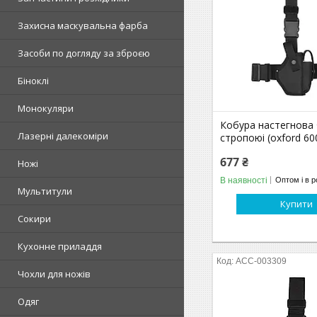
Захисна маскувальна фарба
Засоби по догляду за зброєю
Біноклі
Монокуляри
Кобура настегнова 
Лазерні далекоміри
стропоюі (oxford 60
677 ₴
Ножі
В наявності
Оптом і в р
Мультитули
Купити
Сокири
Кухонне приладдя
ACC-003309
Чохли для ножів
Одяг