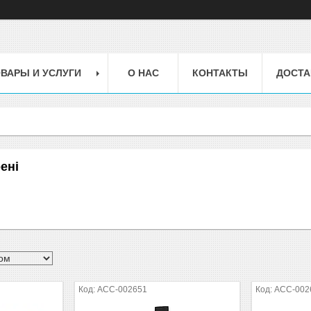
ВАРЫ И УСЛУГИ
О НАС
КОНТАКТЫ
ДОСТА
ені
ACC-002651
ACC-002