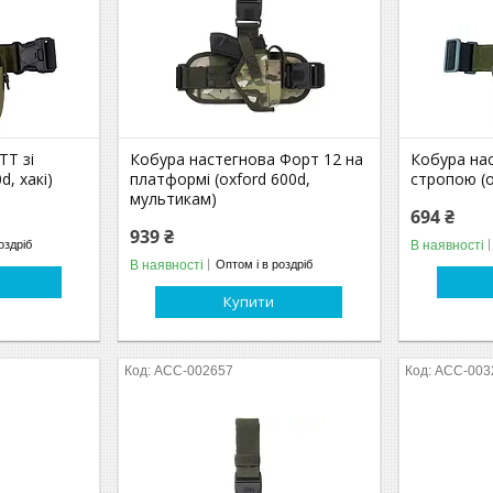
ТТ зі
Кобура настегнова Форт 12 на
Кобура нас
d, хакі)
платформі (oxford 600d,
стропою (o
мультикам)
694 ₴
939 ₴
В наявності
оздріб
В наявності
Оптом і в роздріб
Купити
ACC-002657
ACC-003