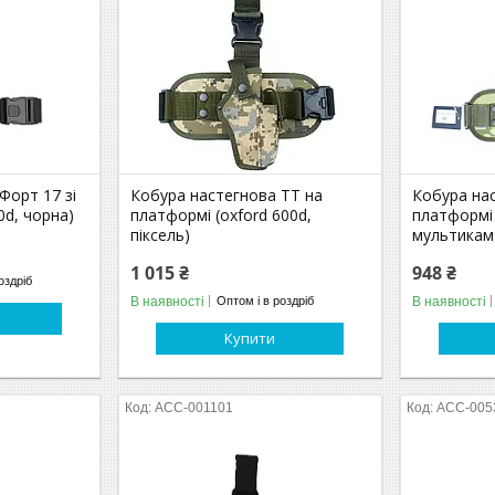
Форт 17 зі
Кобура настегнова ТТ на
Кобура на
0d, чорна)
платформі (oxford 600d,
платформі 
піксель)
мультикам
1 015 ₴
948 ₴
оздріб
В наявності
В наявності
Оптом і в роздріб
Купити
ACC-001101
ACC-005