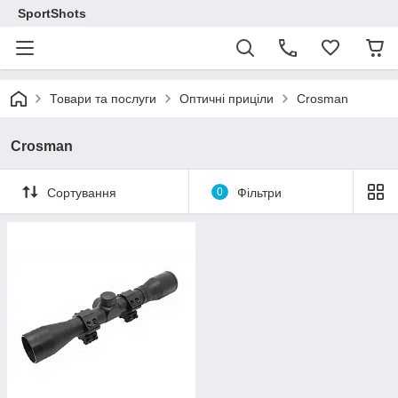
SportShots
Товари та послуги
Оптичні приціли
Crosman
Crosman
Сортування
0
Фільтри