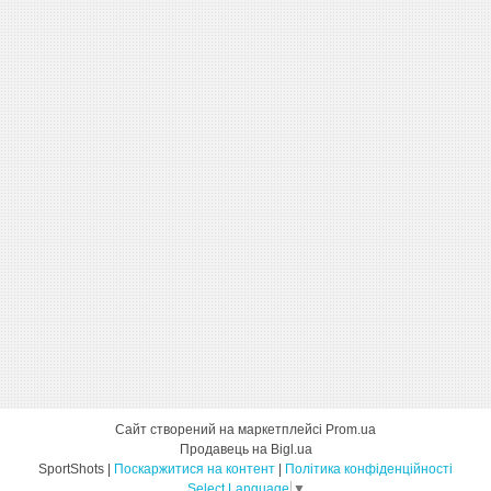
Сайт створений на маркетплейсі
Prom.ua
Продавець на Bigl.ua
SportShots |
Поскаржитися на контент
|
Політика конфіденційності
Select Language
▼