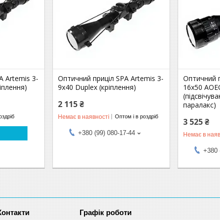
 Artemis 3-
Оптичний приціл SPA Artemis 3-
Оптичний п
ріплення)
9x40 Duplex (кріплення)
16x50 AOEG
(підсвічува
2 115 ₴
паралакс)
Немає в наявності
оздріб
Оптом і в роздріб
3 525 ₴
+380 (99) 080-17-44
Немає в наяв
+380 
Графік роботи