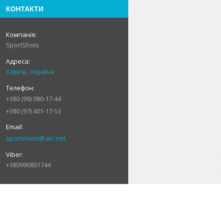
КОНТАКТИ
SportShots
Харків, Україна
+380 (99) 080-17-44
+380 (97) 401-17-53
sportshots@ukr.net
+380990801744