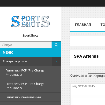
ГЛАВНАЯ
ТО
SportShots
SPA Artemis
Товары и услуги
Гвинтівки PCP (Pre Charge
Pneumatic)
Пістолети PCP (Pre Charge
SCO-003615
Pneumatic)
Гвинтівки пневматичні