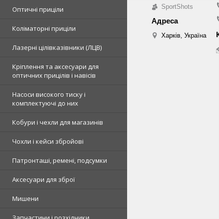
SportShots
Оптичні приціли
Коліматорні приціли
Харків, Україна
Лазерні цілівказівники (ЛЦВ)
Кріплення та аксесуари для
оптичних прицілів і навісів
Насоси високого тиску і
комплектуючі до них
Кобури і чехли для магазинів
Чохли і кейси збройові
Патронташі, ремені, подсумки
Аксесуари для зброї
Мишени
Запчастини і розхідники