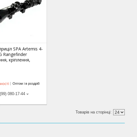
риціл SPA Artemis 4-
 Rangefinder
ння, кріплення,
ності
Оптом і в роздріб
(99) 080-17-44