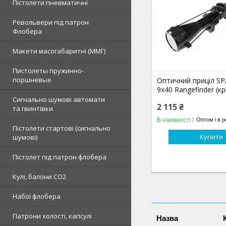
Пістолети пневматичні
Револьвери під патрон
Флобера
Макети масогабаритні (ММГ)
Пистолеты пружинно-
поршневые
Оптичний приціл SPA
9x40 Rangefinder (к
Сигнально шумові автомати
2 115 ₴
та гвинтівки
В наявності
Оптом і в р
Пістолети стартові (сигнально
Купити
шумові)
Пістолет під патрон флобера
Кулі, балони СО2
Набої флобера
Патрони холості, капсулі