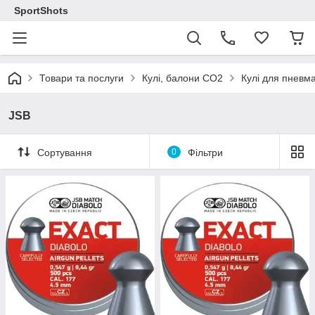
SportShots
Товари та послуги
Кулі, балони СО2
Кулі для пневма
JSB
Сортування
0
Фільтри