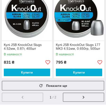
Кулі JSB KnockOut Slugs
Кулі JSB KnockOut Slugs 177
4.52мм, 0.87г, 400шт
MK3 4.51мм, 0.650гр, 500шт
В наявності
В наявності
831
795
₴
₴
Купити
Купити
Показати ще
1
/ 2