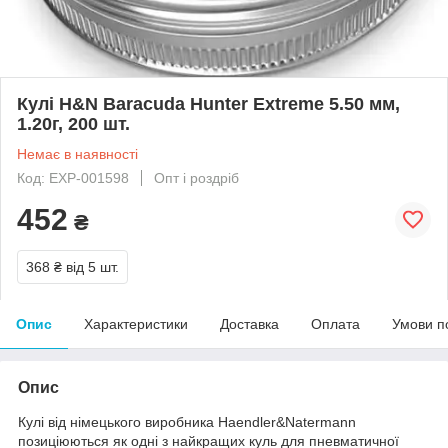
Кулі H&N Baracuda Hunter Extreme 5.50 мм,
1.20г, 200 шт.
Немає в наявності
Код: EXP-001598
Опт і роздріб
452
₴
368 ₴
від 5 шт.
Опис
Характеристики
Доставка
Оплата
Умови п
Опис
Кулі від німецького виробника Haendler&Natermann
позиціюються як одні з найкращих куль для пневматичної