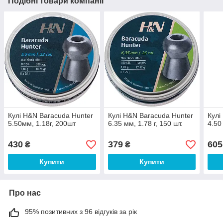
Подібні товари компанії
Кулі H&N Baracuda Hunter
Кулі H&N Baracuda Hunter
Кулі
5.50мм, 1.18г, 200шт
6.35 мм, 1.78 г, 150 шт.
4.50
430
379
605
₴
₴
Купити
Купити
Про нас
95% позитивних з 96 відгуків за рік