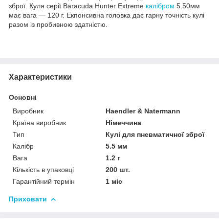
зброї. Куля серії Baracuda Hunter Extreme
калібром
5.50
мм
має
вага — 120 г. Екпонсивна головка дає гарну точність кулі
разом із пробивною здатністю.
Характеристики
Основні
Виробник
Haendler & Natermann
Країна виробник
Німеччина
Тип
Кулі для пневматичної зброї
Калібр
5.5 мм
Вага
1.2 г
Кількість в упаковці
200 шт.
Гарантійний термін
1 міс
Приховати