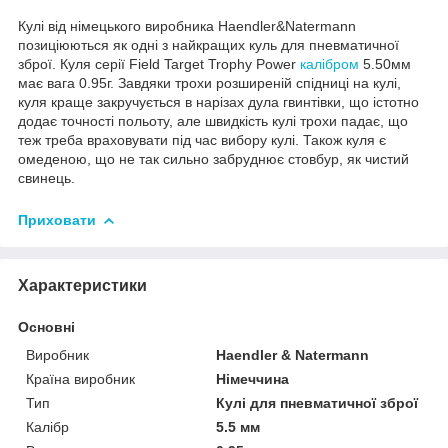
Кулі від німецького виробника Haendler&Natermann
позиціюються як одні з найкращих куль для пневматичної
зброї. Куля серії
Field Target Trophy
Power
калібром
5.50
мм
має
вага 0.95г. Завдяки трохи розширеній спідниці на кулі,
куля краще закручується в нарізах дула гвинтівки, що істотно
додає точності польоту, але швидкість кулі трохи падає, що
теж треба враховувати під час вибору кулі. Також куля є
омеденою, що не так сильно забруднює стовбур, як чистий
свинець.
Приховати
Характеристики
Основні
Виробник
Haendler & Natermann
Країна виробник
Німеччина
Тип
Кулі для пневматичної зброї
Калібр
5.5 мм