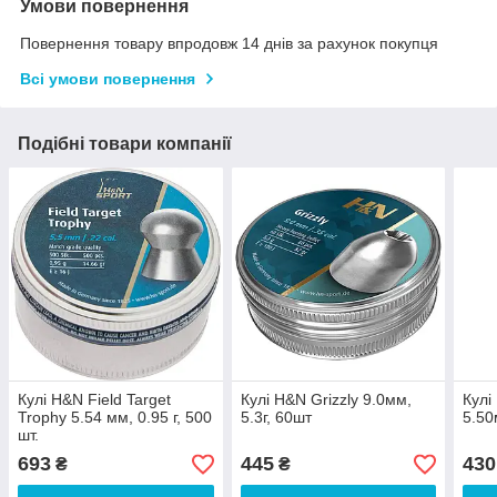
Умови повернення
Повернення товару впродовж 14 днів за рахунок покупця
Всі умови повернення
Подібні товари компанії
Кулі H&N Field Target
Кулі H&N Grizzly 9.0мм,
Кулі
Trophy 5.54 мм, 0.95 г, 500
5.3г, 60шт
5.50
шт.
693
445
430
₴
₴