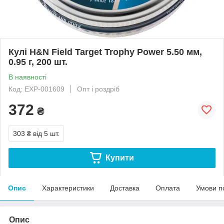
Кулі H&N Field Target Trophy Power 5.50 мм,
0.95 г, 200 шт.
В наявності
Код: EXP-001609
Опт і роздріб
372
₴
303 ₴
від 5 шт.
Купити
Опис
Характеристики
Доставка
Оплата
Умови п
Опис