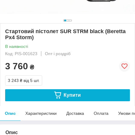
Стартовий пістолет SUR STRM black (Beretta
Px4 Storm)
В наявності
Код: PIS-001623
Опт і роздріб
3 760
₴
3 243 ₴
від 5 шт.
Купити
Опис
Характеристики
Доставка
Оплата
Умови п
Опис