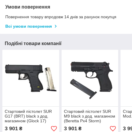
Умови повернення
Повернення товару впродовж 14 днів за рахунок покупця
Всі умови повернення
Подібні товари компанії
Стартовий пістолет SUR
Стартовий пістолет SUR
Стар
G17 (BRT) black з дод.
M9 black з дод. магазином
Mod.
магазином (Glock 17)
(Beretta Px4 Storm)
3 901
3 901
3 9
₴
₴