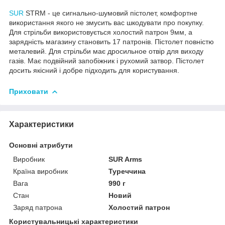
SUR
STRM - це сигнально-шумовий пістолет, комфортне
використання якого не змусить вас шкодувати про покупку.
Для стрільби використовується холостий патрон 9мм, а
зарядність магазину становить 17 патронів. Пістолет повністю
металевий. Для стрільби має дросильное отвір для виходу
газів. Має подвійний запобіжник і рухомий затвор. Пістолет
досить якісний і добре підходить для користування.
Приховати
Характеристики
Основні атрибути
Виробник
SUR Arms
Країна виробник
Туреччина
Вага
990 г
Стан
Новий
Заряд патрона
Холостий патрон
Користувальницькі характеристики