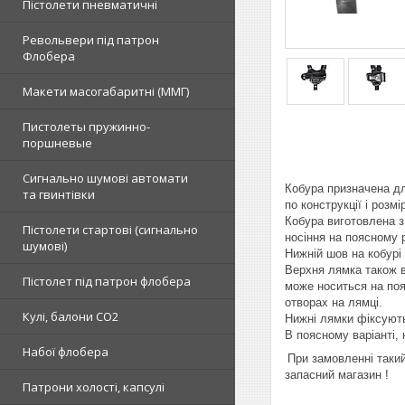
Пістолети пневматичні
Револьвери під патрон
Флобера
Макети масогабаритні (ММГ)
Пистолеты пружинно-
поршневые
Сигнально шумові автомати
Кобура призначена дл
та гвинтівки
по конструкції і розм
Кобура виготовлена з
Пістолети стартові (сигнально
носіння на поясному 
шумові)
Нижній шов на кобурі 
Верхня лямка також в
Пістолет під патрон флобера
може носиться на поя
отворах на лямці.
Кулі, балони СО2
Нижні лямки фіксують
В поясному варіанті,
Набої флобера
При замовленні такий
запасний магазин !
Патрони холості, капсулі