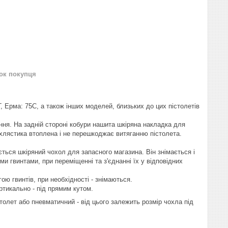
нок покупця
, Ерма: 75С, а також інших моделей, близьких до цих пістолетів
ня. На задній стороні кобури нашита шкіряна накладка для
хлястика втоплена і не перешкоджає витяганню пістолета.
ться шкіряний чохол для запасного магазина. Він знімається і
и гвинтами, при переміщенні та з'єднанні їх у відповідних
ю гвинтів, при необхідності - знімаються.
ртикально - під прямим кутом.
толет або пневматичний - від цього залежить розмір чохла під