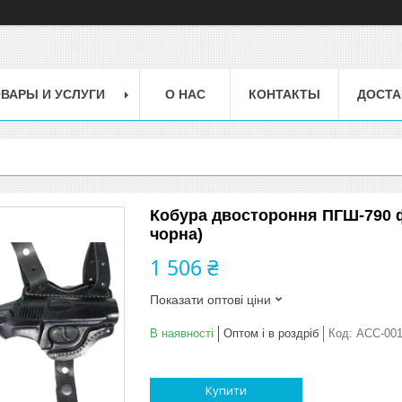
ВАРЫ И УСЛУГИ
О НАС
КОНТАКТЫ
ДОСТА
Кобура двостороння ПГШ-790 ф
чорна)
1 506 ₴
Показати оптові ціни
В наявності
Оптом і в роздріб
Код:
ACC-00
Купити