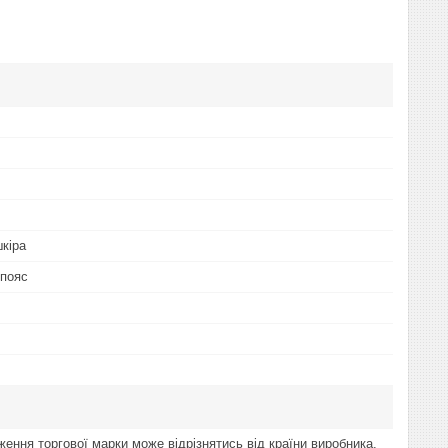
кіра
 пояс
ження торгової марки може відрізнятись від країни виробника.