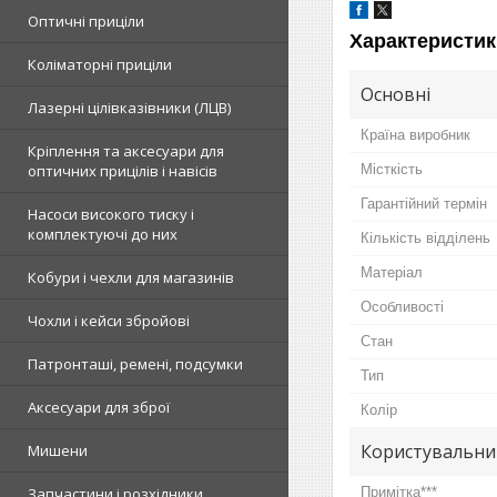
Оптичні приціли
Характеристик
Коліматорні приціли
Основні
Лазерні цілівказівники (ЛЦВ)
Країна виробник
Кріплення та аксесуари для
Місткість
оптичних прицілів і навісів
Гарантійний термін
Насоси високого тиску і
комплектуючі до них
Кількість відділень
Матеріал
Кобури і чехли для магазинів
Особливості
Чохли і кейси збройові
Стан
Патронташі, ремені, подсумки
Тип
Аксесуари для зброї
Колір
Користувальни
Мишени
Примітка***
Запчастини і розхідники