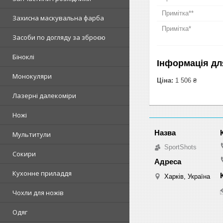
Примітка**
Захисна маскувальна фарба
Примітка*
Засоби по догляду за зброєю
Біноклі
Інформація дл
Монокуляри
Ціна:
1 506 ₴
Лазерні далекоміри
Ножі
Мультитули
SportShots
Сокири
Кухонне приладдя
Харків, Україна
Чохли для ножів
Одяг