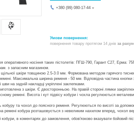
+380 (99) 080-17-44
повернення товару протягом 14 днів
за раху
я оперативного носіння таких пістолетів: ПГШ-790, Гарант С27, Ерма: 75Г
ірам. з запасним магазином.
 щільної шкіри товщиною 2.5-3.0 мм. Формована методом гарячого тиснен
ремені. Максимальна ширина ременя - 50 мм. Відповідна частина кнопки 
і шви на задній накладці укріплені заклепками.
иготовлена з шкіри. Є двосторонньою. На правій стороні лямки закріплює
сному ремені. Висота і кут підвісу кобури і чохла регулюються металевим
 кобуру та чохол до поясного ременя. Регулюються по висоті за допомого
 на ремені кобура розташовується з невеликим нахилом вперед, чохол ве
 кобури, в коментарях до замовлення, обов'язково вказувати бойовий піс