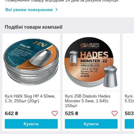
Всі умови повернення
Подібні товари компанії
Кулі H&N Slug HP 4.50мм,
Кулі JSB Diabolo Hades
Кулі
1.3г, 250шт (20gr)
Monster 5.5мм, 1.645г,
5.51
150шт
642
525
503
₴
₴
Купити
Купити