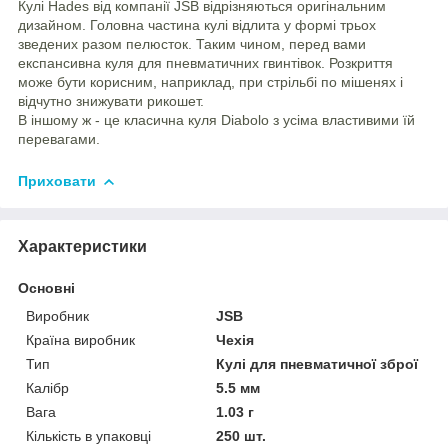
Кулі Hades від компанії JSB відрізняються оригінальним
дизайном. Головна частина кулі відлита у формі трьох
зведених разом пелюсток. Таким чином, перед вами
експансивна куля для пневматичних гвинтівок. Розкриття
може бути корисним, наприклад, при стрільбі по мішенях і
відчутно знижувати рикошет.
В іншому ж - це класична куля Diabolo з усіма властивими їй
перевагами.
Приховати
Характеристики
Основні
Виробник
JSB
Країна виробник
Чехія
Тип
Кулі для пневматичної зброї
Калібр
5.5 мм
Вага
1.03 г
Кількість в упаковці
250 шт.