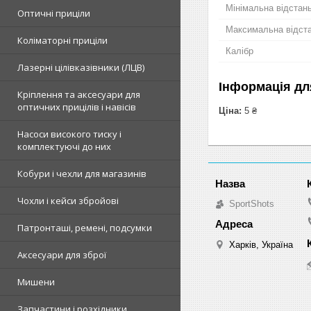
Мінімальна відстан
Оптичні приціли
Максимальна відст
Коліматорні приціли
Калібр
Лазерні цілівказівники (ЛЦВ)
Інформація дл
Кріплення та аксесуари для
оптичних прицілів і навісів
Ціна:
5 ₴
Насоси високого тиску і
комплектуючі до них
Кобури і чехли для магазинів
Чохли і кейси збройові
SportShots
Патронташі, ремені, подсумки
Харків, Україна
Аксесуари для зброї
Мишени
Запчастини і розхідники