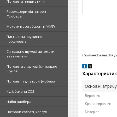
Пістолети пневматичні
Револьвери під патрон
Флобера
Макети масогабаритні (ММГ)
Пистолеты пружинно-
поршневые
Сигнально шумові автомати
Рекомендована для ро
та гвинтівки
Пістолети стартові (сигнально
шумові)
Характеристик
Пістолет під патрон флобера
Основні атриб
Кулі, балони СО2
Виробник
Набої флобера
Країна виробник
Патрони холості, капсулі
Матеріал