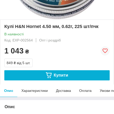
Кулі H&N Hornet 4.50 мм, 0.62г, 225 шт/пчк
В наявності
Код: EXP-002564
Опт і роздріб
1 043
₴
849 ₴
від 5 шт.
Купити
Опис
Характеристики
Доставка
Оплата
Умови п
Опис