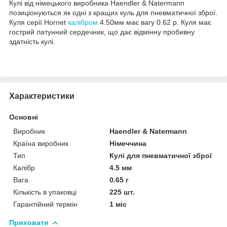
Кулі від німецького виробника Haendler & Natermann
позиціонуються як одні з кращих куль для пневматичної зброї.
Куля серії
Hornet
калібром
4
.50
мм
має
вагу 0.62 р.
Куля має
гострий латунний сердечник, що дає відмінну пробивну
здатність кулі.
Характеристики
Основні
Виробник
Haendler & Natermann
Країна виробник
Німеччина
Тип
Кулі для пневматичної зброї
Калібр
4.5 мм
Вага
0.65 г
Кількість в упаковці
225 шт.
Гарантійний термін
1 міс
Приховати