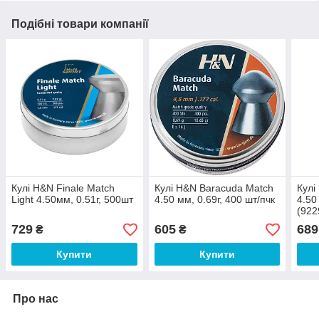
Подібні товари компанії
Кулі H&N Finale Match
Кулі H&N Baracuda Match
Кулі
Light 4.50мм, 0.51г, 500шт
4.50 мм, 0.69г, 400 шт/пчк
4.50
(922
729
605
689
₴
₴
Купити
Купити
Про нас