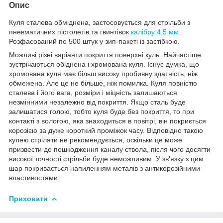
Опис
Куля сталева обміднена, застосовується для стрільби з
пневматичних пістолетів та гвинтівок
калібру 4,5 мм
.
Розфасований по 500 штук у зип-пакеті із застібкою.
Можливі різні варіанти покриття поверхні куль. Найчастіше
зустрічаються обіднена і хромована куля. Існує думка, що
хромована куля має більш високу пробивну здатність, ніж
обмежена. Але це не більше, ніж помилка. Куля повністю
сталева і його вага, розміри і міцність залишаються
незмінними незалежно від покриття. Якщо сталь буде
залишатися голою, тобто куля буде без покриття, то при
контакті з вологою, яка знаходиться в повітрі, він покриється
корозією за дуже короткий проміжок часу. Відповідно такою
кулею стріляти не рекомендується, оскільки це може
призвести до пошкодження каналу ствола, після чого досягти
високої точності стрільби буде неможливим. У зв'язку з цим
шар покривається напиленням металів з антикорозійними
властивостями.
Приховати