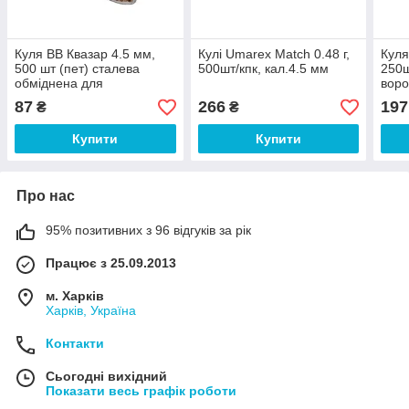
Куля BB Квазар 4.5 мм,
Кулі Umarex Match 0.48 г,
Куля
500 шт (пет) сталева
500шт/кпк, кал.4.5 мм
250ш
обміднена для
воро
пневматичної зброї
пнев
87
266
197
₴
₴
Купити
Купити
Про нас
95% позитивних з 96 відгуків за рік
Працює з 25.09.2013
м. Харків
Харків, Україна
Контакти
Сьогодні вихідний
Показати весь графік роботи