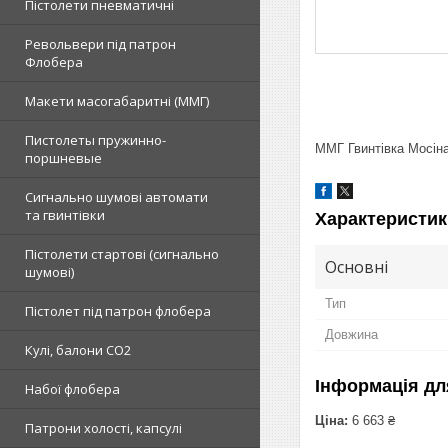
Пістолети пневматичні
Револьвери під патрон
Флобера
Макети масогабаритні (ММГ)
Пистолеты пружинно-
ММГ Гвинтівка Мосіна
поршневые
Сигнально шумові автомати
та гвинтівки
Характеристик
Пістолети стартові (сигнально
Основні
шумові)
Тип
Пістолет під патрон флобера
Довжина
Кулі, балони СО2
Інформація дл
Набої флобера
Ціна:
6 663 ₴
Патрони холості, капсулі