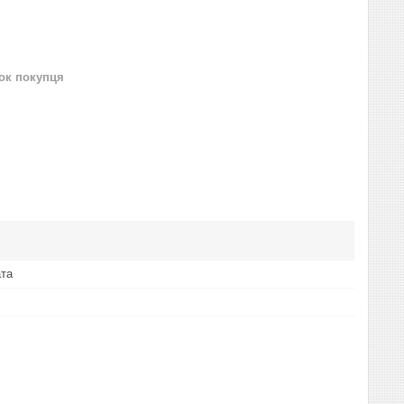
нок покупця
ата