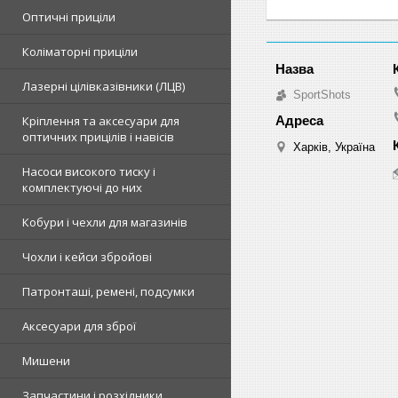
Оптичні приціли
Коліматорні приціли
Лазерні цілівказівники (ЛЦВ)
SportShots
Кріплення та аксесуари для
оптичних прицілів і навісів
Харків, Україна
Насоси високого тиску і
комплектуючі до них
Кобури і чехли для магазинів
Чохли і кейси збройові
Патронташі, ремені, подсумки
Аксесуари для зброї
Мишени
Запчастини і розхідники