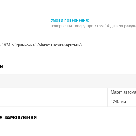
повернення товару протягом 14 днів
за раху
 1934 р "граньонка" (Макет масогабаритний)
и
Макет автом
1240 мм
я замовлення