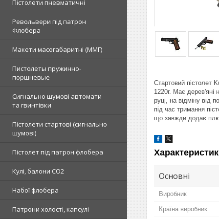
Пістолети пневматичні
Револьвери під патрон
Флобера
Макети масогабаритні (ММГ)
Пистолеты пружинно-
поршневые
Стартовий пістолет Ku
1220г. Має дерев'яні 
Сигнально шумові автомати
руці, на відміну від
та гвинтівки
під час тримання піст
що завжди додає плюс
Пістолети стартові (сигнально
шумові)
Характеристик
Пістолет під патрон флобера
Кулі, балони СО2
Основні
Набої флобера
Виробник
Патрони холості, капсулі
Країна виробник