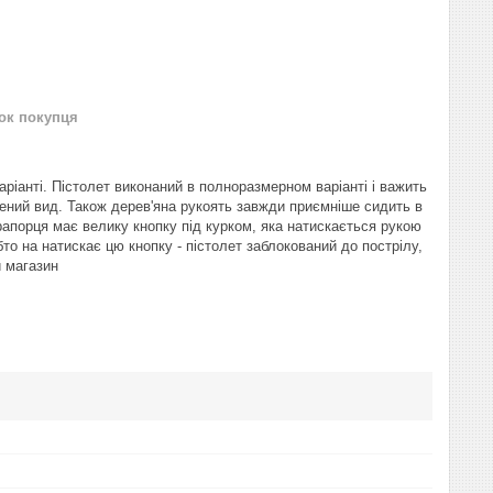
нок покупця
аріанті. Пістолет виконаний в полноразмерном варіанті і важить
нчений вид. Також дерев'яна рукоять завжди приємніше сидить в
прапорця має велику кнопку під курком, яка натискається рукою
бто на натискає цю кнопку - пістолет заблокований до пострілу,
й магазин