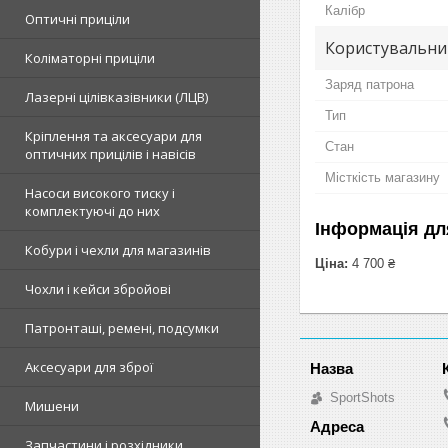
Калібр
Оптичні приціли
Користувальни
Коліматорні приціли
Заряд патрона
Лазерні цілівказівники (ЛЦВ)
Тип
Кріплення та аксесуари для
Стан
оптичних прицілів і навісів
Місткість магазину
Насоси високого тиску і
комплектуючі до них
Інформація дл
Кобури і чехли для магазинів
Ціна:
4 700 ₴
Чохли і кейси збройові
Патронташі, ремені, подсумки
Аксесуари для зброї
SportShots
Мишени
Запчастини і розхідники