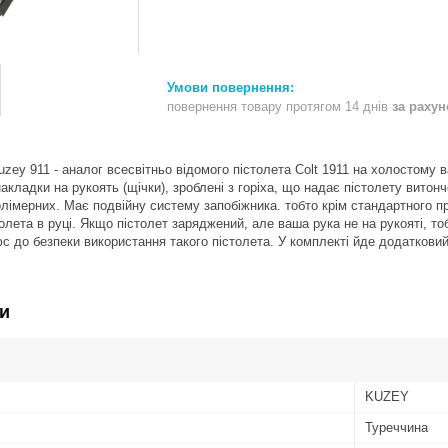
повернення товару протягом 14 днів
за раху
zey 911 - аналог всесвітньо відомого пістолета Colt 1911 на холостому в
накладки на рукоять (щічки), зроблені з горіха, що надає пістолету вито
 полімерних. Має подвійну систему запобіжника. тобто крім стандартного 
олета в руці. Якщо пістолет заряджений, але ваша рука не на рукояті, то
 до безпеки використання такого пістолета. У комплекті йде додаткови
и
KUZEY
Туреччина