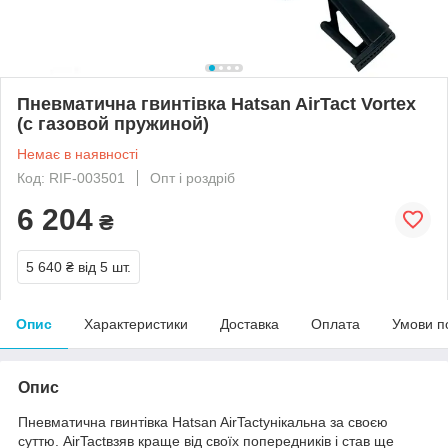
Пневматична гвинтівка Hatsan AirTact Vortex
(с газовой пружиной)
Немає в наявності
Код: RIF-003501
Опт і роздріб
6 204
₴
5 640 ₴
від 5 шт.
Опис
Характеристики
Доставка
Оплата
Умови п
Опис
Пневматична гвинтівка Hatsan AirTactунікальна за своєю
суттю. AirTactвзяв краще від своїх попередників і став ще