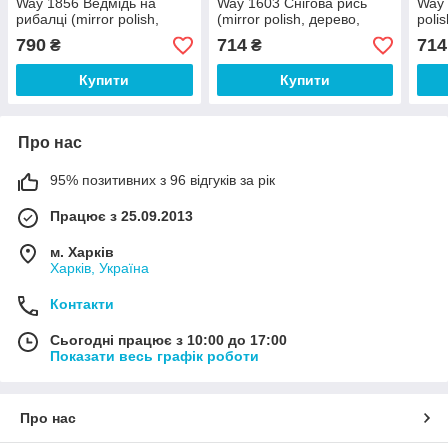
Way 1856 Ведмідь на
Way 1603 Снігова рись
Way 
рибалці (mirror polish,
(mirror polish, дерево,
poli
дерево-метал, чохол
чохол cordura)
cord
790
714
714
₴
₴
cordura)
Купити
Купити
Про нас
95% позитивних з 96 відгуків за рік
Працює з 25.09.2013
м. Харків
Харків, Україна
Контакти
Сьогодні працює з 10:00 до 17:00
Показати весь графік роботи
Про нас