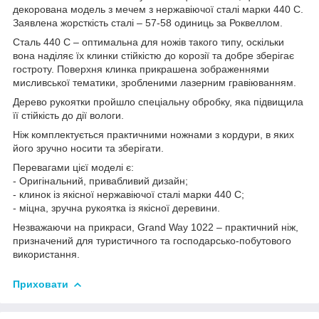
декорована модель з мечем з нержавіючої сталі марки 440 С.
Заявлена жорсткість сталі – 57-58 одиниць за Роквеллом.
Сталь 440 С – оптимальна для ножів такого типу, оскільки
вона наділяє їх клинки стійкістю до корозії та добре зберігає
гостроту. Поверхня клинка прикрашена зображеннями
мисливської тематики, зробленими лазерним гравіюванням.
Дерево рукоятки пройшло спеціальну обробку, яка підвищила
її стійкість до дії вологи.
Ніж комплектується практичними ножнами з кордури, в яких
його зручно носити та зберігати.
Перевагами цієї моделі є:
- Оригінальний, привабливий дизайн;
- клинок із якісної нержавіючої сталі марки 440 С;
- міцна, зручна рукоятка із якісної деревини.
Незважаючи на прикраси, Grand Way 1022 – практичний ніж,
призначений для туристичного та господарсько-побутового
використання.
Приховати