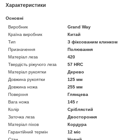
Характеристики
Основні
Виробник
Grand Way
Країна виробник
Китай
Тип
З фіксованим клинком
Призначення
Полювання
Матеріал леза
420
Твердість ріжучого леза
57 HRC
Матеріал рукоятки
Дерево
Довжина рукоятки
125 мм
Довжина ножа
255 мм
Поверхня
Глянцева
Вага ножа
145 г
Колір
Сріблястий
Заточка леза
Двостороння
Матеріал піхов
Кордура
Гарантійний термін
12 міс
Стан
Новий