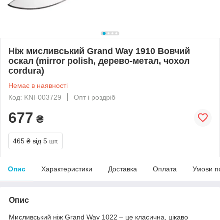
Ніж мисливський Grand Way 1910 Вовчий
оскал (mirror polish, дерево-метал, чохол
cordura)
Немає в наявності
Код: KNI-003729
Опт і роздріб
677
₴
465 ₴
від 5 шт.
Опис
Характеристики
Доставка
Оплата
Умови п
Опис
Мисливський ніж Grand Way 1022 – це класична, цікаво