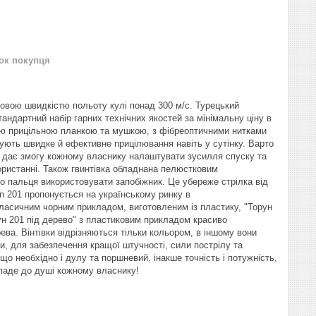
нок покупця
овою швидкістю польоту кулі понад 300 м/с. Турецький
андартний набір гарних технічних якостей за мінімальну ціну в
ною прицільною планкою та мушкою, з фібреоптичними нитками
чують швидке й ефективне прицілювання навіть у сутінку. Варто
о дає змогу кожному власнику налаштувати зусилля спуску та
ористанні.
Також гвинтівка обладнана пелюстковим
о пальця використовувати запобіжник.
Це убереже стрілка від
 201 пропонується на українському ринку в
класичним чорним прикладом, виготовленим із пластику, "Торун
н 201 під дерево"
з пластиковим прикладом красиво
рева
. Вінтівки відрізняються тільки кольором, в іншому вони
и, для забезпечення кращої штучності, сили пострілу та
 що необхідно
і дулу та поршневий, інакше точність і потужність,
рипаде до душі кожному власнику!