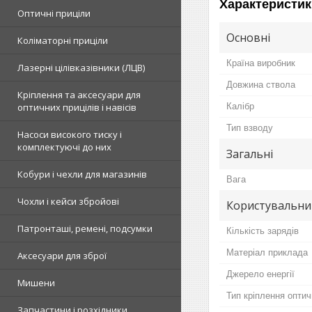
Характеристик
Оптичні приціли
Основні
Коліматорні приціли
Країна виробник
Лазерні цілівказівники (ЛЦВ)
Довжина ствола
Кріплення та аксесуари для
Калібр
оптичних прицілів і навісів
Тип взводу
Насоси високого тиску і
комплектуючі до них
Загальні
Кобури і чехли для магазинів
Вага
Чохли і кейси збройові
Користувальни
Патронташі, ремені, подсумки
Кількість зарядів
Матеріал приклада
Аксесуари для зброї
Джерело енергії
Мишени
Тип кріплення оптич
Запчастини і розхідники