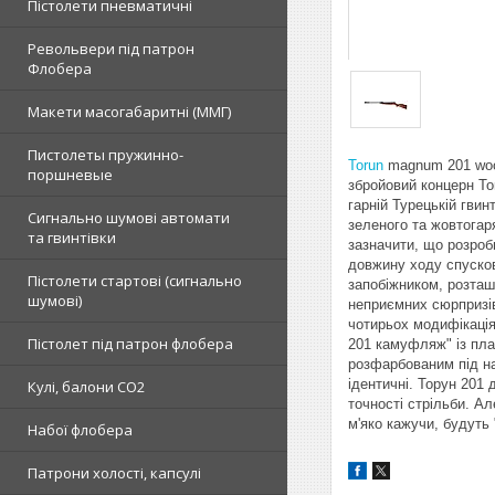
Пістолети пневматичні
Револьвери під патрон
Флобера
Макети масогабаритні (ММГ)
Пистолеты пружинно-
Torun
magnum 201 wood
поршневые
збройовий концерн To
гарній Турецькій гвинт
Сигнально шумові автомати
зеленого та жовтогар
та гвинтівки
зазначити, що розроб
довжину ходу спусков
Пістолети стартові (сигнально
запобіжником, розта
шумові)
неприємних сюрпризі
чотирьох модифікація
Пістолет під патрон флобера
201 камуфляж" із пл
розфарбованим під на
ідентичні. Торун 201
Кулі, балони СО2
точності стрільби. А
м'яко кажучи, будуть 
Набої флобера
Патрони холості, капсулі