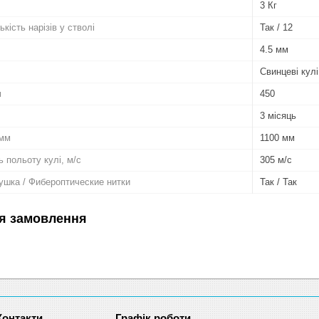
3 Кг
ькість нарізів у стволі
Так / 12
4.5 мм
Свинцеві кулі
м
450
3 місяць
 мм
1100 мм
 польоту кулі, м/с
305 м/с
ушка / Фибероптические нитки
Так / Так
я замовлення
Графік роботи