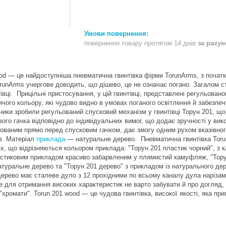
повернення товару протягом 14 днів
за раху
 — це найдоступніша пневматична гвинтівка фірми TorunArms, з початк
runArms учергове доводить, що дішево, це не означає погано. Загалом ст
івці.
Прицільні пристосування, у цій гвинтівці, представлені регульова
ячого кольору, які чудово видно в умовах поганого освітлення й забезпе
ники зробили регульований спусковий механізм у гвинтівці Торун 201, щ
ого гачка відповідно до індивідуальних вимог, що додає зручності у вик
шованим прямо перед спусковим гачком,
дає змогу одним рухом вказівног
в. Матеріал
приклада
— натуральне дерево. Пневматична гвинтівка Torun
х, що відрізняються кольором приклада: "Торун 201 пластик чорний", з 
астиковим прикладом красиво забарвленим у плямистий камуфляж, "Тору
туральне дерево та "Торун 201 дерево" з прикладом із натурального де
 дерево має сталеве дуло з 12 прохідними по всьому каналу дула нарізам
ле для отримання високих характеристик
не варто забувати й про догляд,
"хромати". Torun 201 wood — це чудова гвинтівка, високої якості, яка п