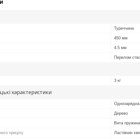
и
Туреччина
450 мм
4.5 мм
Перелом ств
3 кг
цькі характеристики
Однозарядна
Дерево
Вита пружин
ного прицілу
Ластівчин хв