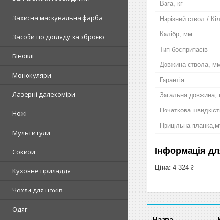
Вага, кг
Захисна маскувальна фарба
Нарізний ствол / Кіл
Калібр, мм
Засоби по догляду за зброєю
Тип боєприпасів
Біноклі
Довжина ствола, м
Монокуляри
Гарантія
Лазерні далекоміри
Загальна довжина,
Початкова швидкість
Ножі
Прицільна планка,м
Мультитули
Інформація дл
Сокири
Ціна:
4 324 ₴
Кухонне приладдя
Чохли для ножів
Одяг