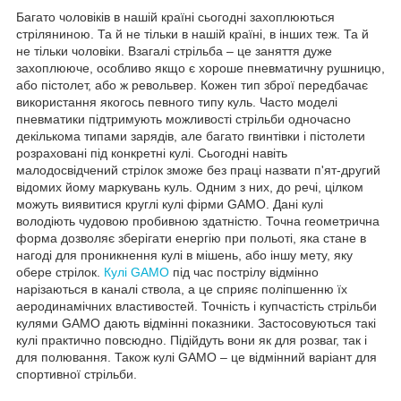
Багато чоловіків в нашій країні сьогодні захоплюються
стріляниною. Та й не тільки в нашій країні, в інших теж. Та й
не тільки чоловіки. Взагалі стрільба – це заняття дуже
захоплююче, особливо якщо є хороше пневматичну рушницю,
або пістолет, або ж револьвер. Кожен тип зброї передбачає
використання якогось певного типу куль. Часто моделі
пневматики підтримують можливості стрільби одночасно
декількома типами зарядів, але багато гвинтівки і пістолети
розраховані під конкретні кулі. Сьогодні навіть
малодосвідчений стрілок зможе без праці назвати п'ят-другий
відомих йому маркувань куль. Одним з них, до речі, цілком
можуть виявитися круглі кулі фірми GAMO. Дані кулі
володіють чудовою пробивною здатністю. Точна геометрична
форма дозволяє зберігати енергію при польоті, яка стане в
нагоді для проникнення кулі в мішень, або іншу мету, яку
обере стрілок.
Кулі GAMO
під час пострілу відмінно
нарізаються в каналі ствола, а це сприяє поліпшенню їх
аеродинамічних властивостей. Точність і купчастість стрільби
кулями GAMO дають відмінні показники. Застосовуються такі
кулі практично повсюдно. Підійдуть вони як для розваг, так і
для полювання. Також кулі GAMO – це відмінний варіант для
спортивної стрільби.