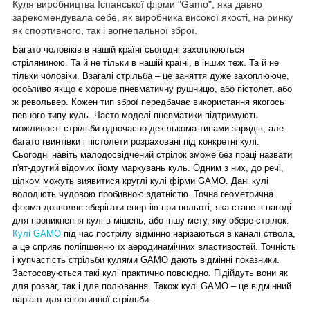
Куля виробництва Іспанської фірми "Gamo", яка давно
зарекомендувала себе, як виробника високої якості, на ринку
як спортивного, так і вогнепальної зброї.
Багато чоловіків в нашій країні сьогодні захоплюються
стріляниною. Та й не тільки в нашій країні, в інших теж. Та й не
тільки чоловіки. Взагалі стрільба – це заняття дуже захоплююче,
особливо якщо є хороше пневматичну рушницю, або пістолет, або
ж револьвер. Кожен тип зброї передбачає використання якогось
певного типу куль. Часто моделі пневматики підтримують
можливості стрільби одночасно декількома типами зарядів, але
багато гвинтівки і пістолети розраховані під конкретні кулі.
Сьогодні навіть малодосвідчений стрілок зможе без праці назвати
п'ят-другий відомих йому маркувань куль. Одним з них, до речі,
цілком можуть виявитися круглі кулі фірми GAMO. Дані кулі
володіють чудовою пробивною здатністю. Точна геометрична
форма дозволяє зберігати енергію при польоті, яка стане в нагоді
для проникнення кулі в мішень, або іншу мету, яку обере стрілок.
Кулі GAMO
під час пострілу відмінно нарізаються в каналі ствола,
а це сприяє поліпшенню їх аеродинамічних властивостей. Точність
і купчастість стрільби кулями GAMO дають відмінні показники.
Застосовуються такі кулі практично повсюдно. Підійдуть вони як
для розваг, так і для полювання. Також кулі GAMO – це відмінний
варіант для спортивної стрільби.