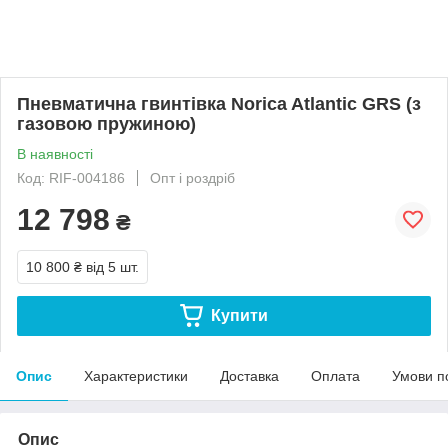
Пневматична гвинтівка Norica Atlantic GRS (з
газовою пружиною)
В наявності
Код: RIF-004186
Опт і роздріб
12 798
₴
10 800 ₴
від 5 шт.
Купити
Опис
Характеристики
Доставка
Оплата
Умови п
Опис