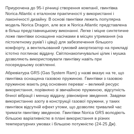
Приурочена до 95-ї річниці створення компанії, гвинтівка
Norica Atlantic є еталоном практичності у використанні і
лаконічності дизайну. В основі гвинтівки лежить популярна
модель Norica Dragon, але все ж Norica Atlantic представлена
в більш представницькому виконанні. Легке і міцне синтетичне
ложе гвинтівки оснащене насічками в місцях утримання (на
пістолетному руків'ї і цівці) для забезпечення більшого
комфорту, а вентильований гумовий амортизатор на прикладі
істотно поглинає віддачу. Світлонакопичувальні цілик і мушка
дозволяють використовувати гвинтівку навіть при
посередньому освітленні.
Абревіатура GRS (Gas System Ram) у назві вказує на те, що
гвинтівка оснащена газовою пружиною. Гвинтівки з газовою
пружиною мають ряд основних переваг – великий ресурс
використання, порівняно зі звичайною пружиною, відсутність
бічної вібрації і меншу віддачу, рівномірне зведення. Завдяки
використанню азоту в конструкції газової пружини, у таких
гвинтівок відсутній ефект утоми, що дозволяє тривалий час
тримати гвинтівку зведеною. Гвинтівки Norica GRS володіють
більшою варіативністю в плані використання в різних
температурних умовах і більшою потужністю (24-25 Дж).