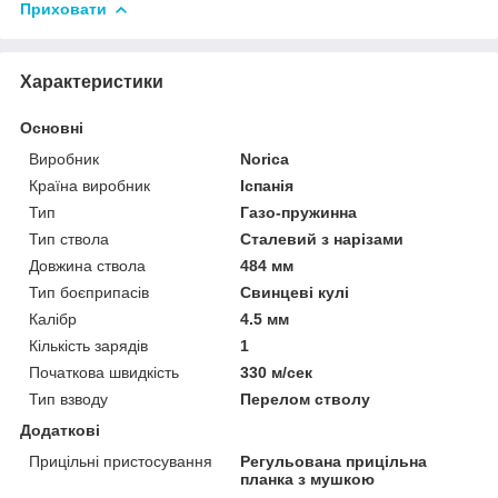
Приховати
Характеристики
Основні
Виробник
Norica
Країна виробник
Іспанія
Тип
Газо-пружинна
Тип ствола
Сталевий з нарізами
Довжина ствола
484 мм
Тип боєприпасів
Свинцеві кулі
Калібр
4.5 мм
Кількість зарядів
1
Початкова швидкість
330 м/сек
Тип взводу
Перелом стволу
Додаткові
Прицільні пристосування
Регульована прицільна
планка з мушкою