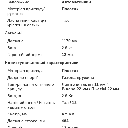
Запобіжник
Автоматичний
Матеріал прикладу/
Пластик
рукоятки
Ластівчиний хвіст для
Так
кріплення оптики
Загальні
Довжина
1170 мм
Вага
2.9 кг
Гарантійний термін
12 міс
Користувальницькі характеристики
Матеріал приклада
Пластик
Джерело енергії
Газова пружина
Тип кріплення оптичного
Ластівчин хвіст 11 мм /
прицілу
Вівера 22 мм / Пікатіні 22 мм
Вага, кг
2.9 Кг
Нарізний ствол / Кількість
Так / 12
нарізів у стволі
Калібр, мм
4.5 мм
Довжина ствола, мм
484
Гарантія
12 місяць