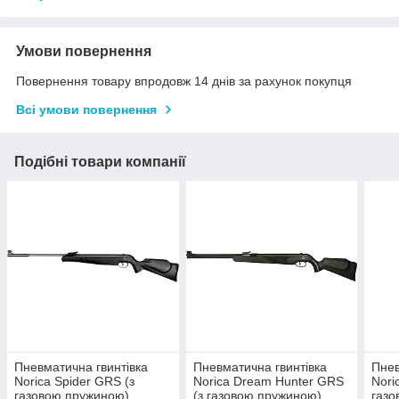
Умови повернення
Повернення товару впродовж 14 днів за рахунок покупця
Всі умови повернення
Подібні товари компанії
Пневматична гвинтівка
Пневматична гвинтівка
Пнев
Norica Spider GRS (з
Norica Dream Hunter GRS
Nori
газовою пружиною)
(з газовою пружиною)
газо