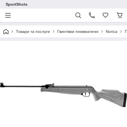
SportShots
Товари та послуги
Гвинтівки пневматичні
Norica
П