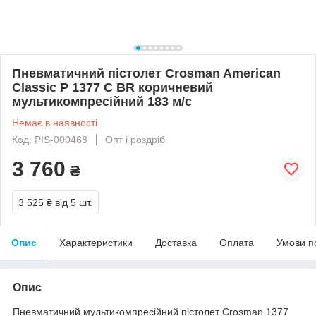
Пневматичний пістолет Crosman American
Classic P 1377 C BR коричневий
мультикомпресійний 183 м/с
Немає в наявності
Код: PIS-000468
Опт і роздріб
3 760
₴
3 525 ₴
від 5 шт.
Опис
Характеристики
Доставка
Оплата
Умови п
Опис
Пневматичний мультикомпресійний пістолет Crosman 1377