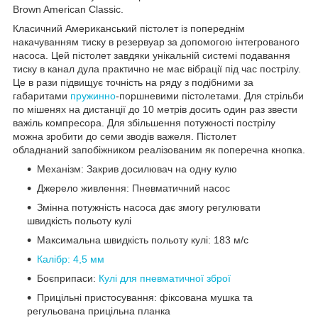
Brown American Classic.
Класичний Американський пістолет із попереднім
накачуванням тиску в резервуар за допомогою інтегрованого
насоса. Цей пістолет завдяки унікальній системі подавання
тиску в канал дула практично не має вібрації під час пострілу.
Це в рази підвищує точність на ряду з подібними за
габаритами
пружинно
-поршневими пістолетами. Для стрільби
по мішенях на дистанції до 10 метрів досить один раз звести
важіль компресора. Для збільшення потужності пострілу
можна зробити до семи зводів важеля. Пістолет
обладнаний запобіжником реалізованим як поперечна кнопка.
Механізм: Закрив досилювач на одну кулю
Джерело живлення: Пневматичний насос
Змінна потужність насоса дає змогу регулювати
швидкість польоту кулі
Максимальна швидкість польоту кулі: 183 м/с
Калібр: 4,5 мм
Боєприпаси:
Кулі для пневматичної зброї
Прицільні пристосування: фіксована мушка та
регульована прицільна планка