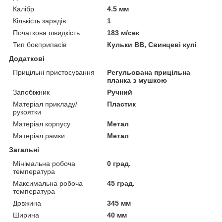
Калібр
4.5 мм
Кількість зарядів
1
Початкова швидкість
183 м/сек
Тип боєприпасів
Кульки BB, Свинцеві кулі
Додаткові
Прицільні пристосування
Регульована прицільна
планка з мушкою
Запобіжник
Ручний
Матеріал прикладу/
Пластик
рукоятки
Матеріал корпусу
Метал
Матеріал рамки
Метал
Загальні
Мінімальна робоча
0 град.
температура
Максимальна робоча
45 град.
температура
Довжина
345 мм
Ширина
40 мм