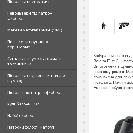
Пістолети пневматичні
Револьвери під патрон
Флобера
Макети масогабаритні (ММГ)
Пистолеты пружинно-
поршневые
Кобура призначена для
Сигнально шумові автомати
Beretta Elite 2, Umar
та гвинтівки
Виготовлена з щільно
поясному ремені. Мак
Пістолети стартові (сигнально
призначена для прихо
шумові)
пістолета. Нижній шов
На поясі кобура фіксу
Пістолет під патрон флобера
Кулі, балони СО2
Набої флобера
Патрони холості, капсулі