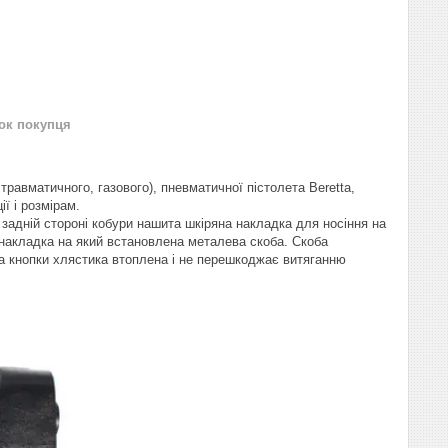
нок покупця
травматичного, газового), пневматичної пістолета Beretta,
ії і розмірам.
задній стороні кобури нашита шкіряна накладка для носіння на
накладка на який встановлена металева скоба. Скоба
на кнопки хлястика втоплена і не перешкоджає витяганню