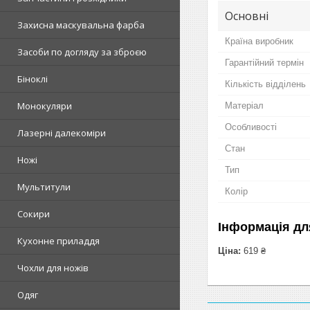
Основні
Захисна маскувальна фарба
Країна виробник
Засоби по догляду за зброєю
Гарантійний термін
Біноклі
Кількість відділень
Монокуляри
Матеріал
Особливості
Лазерні далекоміри
Стан
Ножі
Тип
Мультитули
Колір
Сокири
Інформація дл
Кухонне приладдя
Ціна:
619 ₴
Чохли для ножів
Одяг