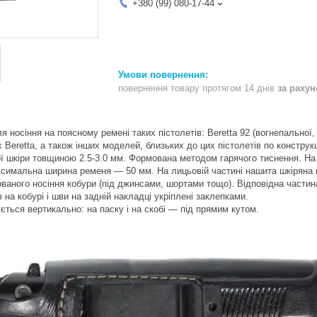
+380 (99) 080-17-44
повернення товару протягом 14 днів
за раху
 носіння на поясному ремені таких пістолетів: Beretta 92 (вогнепальної, 
ex Beretta, а також інших моделей, близьких до цих пістолетів по конструкц
ї шкіри товщиною 2.5-3.0 мм. Формована методом гарячого тиснення. На 
симальна ширина ременя ― 50 мм. На лицьовій частині нашита шкіряна 
ваного носіння кобури (під джинсами, шортами тощо). Відповідна части
 на кобурі і шви на задній накладці укріплені заклепками.
ється вертикально: на паску і на скобі ― під прямим кутом.